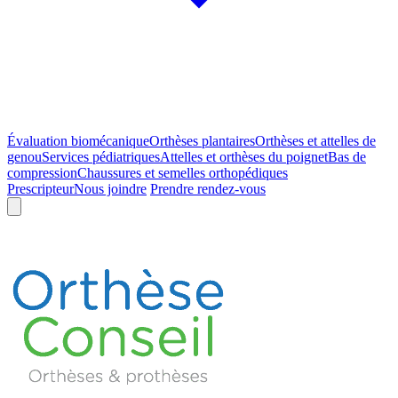
Évaluation biomécanique
Orthèses plantaires
Orthèses et attelles de
genou
Services pédiatriques
Attelles et orthèses du poignet
Bas de
compression
Chaussures et semelles orthopédiques
Prescripteur
Nous joindre
Prendre rendez-vous