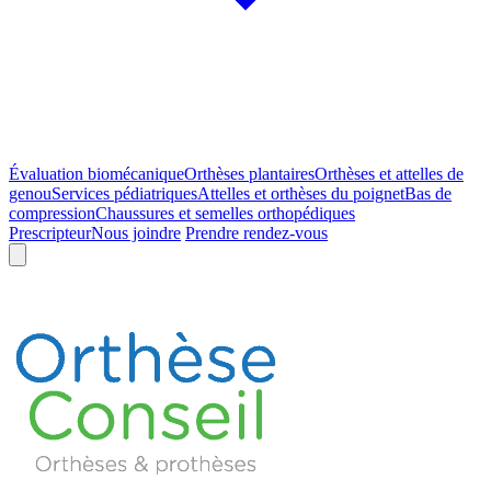
Évaluation biomécanique
Orthèses plantaires
Orthèses et attelles de
genou
Services pédiatriques
Attelles et orthèses du poignet
Bas de
compression
Chaussures et semelles orthopédiques
Prescripteur
Nous joindre
Prendre rendez-vous